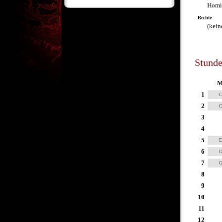
Homie
Rechte
(kein
Stund
M
1
C
2
C
3
4
5
E
6
D
7
G
8
9
10
11
12