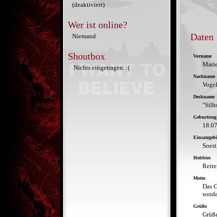
(deaktiviert)
Wer ist online?
Daten
Niemand
Shoutbox
Vorname
Marie
Nichts eingetragen. :(
Nachname
Voge
Deckname
"Silh
Geburtstag
18.0
Einsatzgebi
Soest
Hobbies
Reite
Motto
Das G
sonde
Grüße
Grüße