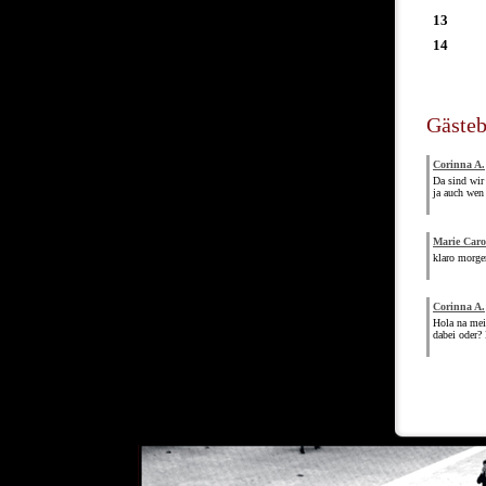
13
14
Gäste
Corinna A.
Da sind wir
ja auch wen
Marie Caro
klaro morgen
Corinna A.
Hola na mei
dabei oder?